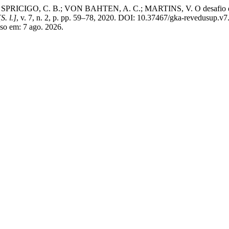
RICIGO, C. B.; VON BAHTEN, A. C.; MARTINS, V. O desafio da mob
[S. l.]
, v. 7, n. 2, p. pp. 59–78, 2020. DOI: 10.37467/gka-revedusup.v
so em: 7 ago. 2026.