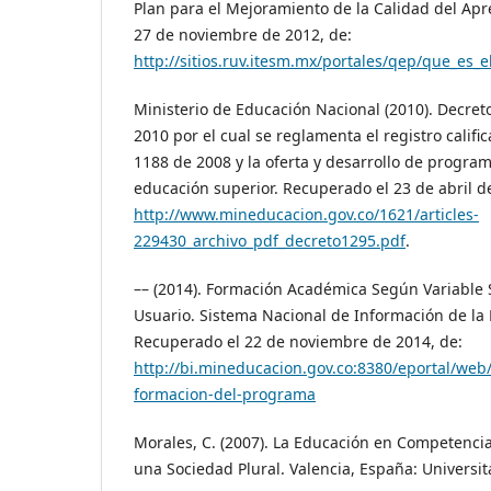
Plan para el Mejoramiento de la Calidad del Apr
27 de noviembre de 2012, de:
http://sitios.ruv.itesm.mx/portales/qep/que_es_
Ministerio de Educación Nacional (2010). Decreto
2010 por el cual se reglamenta el registro calific
1188 de 2008 y la oferta y desarrollo de progr
educación superior. Recuperado el 23 de abril d
http://www.mineducacion.gov.co/1621/articles-
229430_archivo_pdf_decreto1295.pdf
.
–– (2014). Formación Académica Según Variable 
Usuario. Sistema Nacional de Información de la 
Recuperado el 22 de noviembre de 2014, de:
http://bi.mineducacion.gov.co:8380/eportal/web/
formacion-del-programa
Morales, C. (2007). La Educación en Competencia
una Sociedad Plural. Valencia, España: Universit