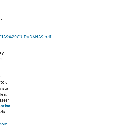
on
CIAS%20CIUDADANAS.pdf
s
a y
os
or
rto
en
vista
bra.
deseen
eative
arla
.com
.