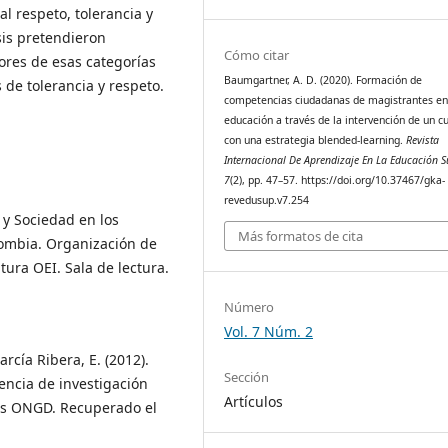
l respeto, tolerancia y
sis pretendieron
Cómo citar
dores de esas categorías
Baumgartner, A. D. (2020). Formación de
 de tolerancia y respeto.
competencias ciudadanas de magistrantes e
educación a través de la intervención de un cu
con una estrategia blended-learning.
Revista
Internacional De Aprendizaje En La Educación S
7
(2), pp. 47–57. https://doi.org/10.37467/gka-
revedusup.v7.254
 y Sociedad en los
Más formatos de cita
lombia. Organización de
tura OEI. Sala de lectura.
Número
Vol. 7 Núm. 2
García Ribera, E. (2012).
Sección
encia de investigación
Artículos
las ONGD. Recuperado el