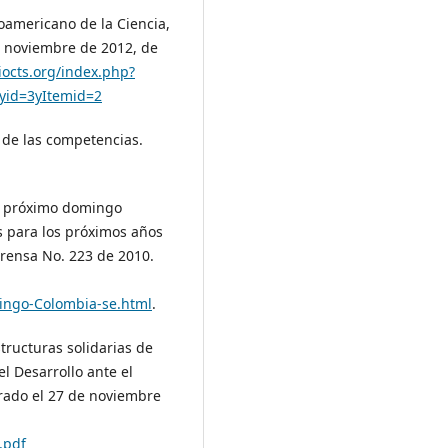
roamericano de la Ciencia,
e noviembre de 2012, de
iocts.org/index.php?
yid=3yItemid=2
n de las competencias.
El próximo domingo
 para los próximos años
prensa No. 223 de 2010.
mingo-Colombia-se.html
.
structuras solidarias de
l Desarrollo ante el
rado el 27 de noviembre
.pdf