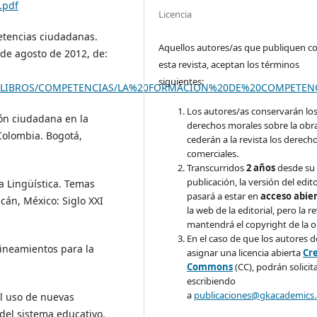
.pdf
Licencia
petencias ciudadanas.
Aquellos autores/as que publiquen c
de agosto de 2012, de:
esta revista, aceptan los términos
siguientes:
%20LIBROS/COMPETENCIAS/LA%20FORMACION%20DE%20COMPETEN
Los autores/as conservarán lo
ión ciudadana en la
derechos morales sobre la obr
Colombia. Bogotá,
cederán a la revista los derech
comerciales.
Transcurridos
2 años
desde su
publicación, la versión del edit
a Lingüística. Temas
pasará a estar en
acceso abie
cán, México: Siglo XXI
la web de la editorial, pero la re
mantendrá el copyright de la o
En el caso de que los autores 
Lineamientos para la
asignar una licencia abierta
Cr
Commons
(CC), podrán solicit
escribiendo
a
publicaciones@gkacademics
El uso de nuevas
del sistema educativo.