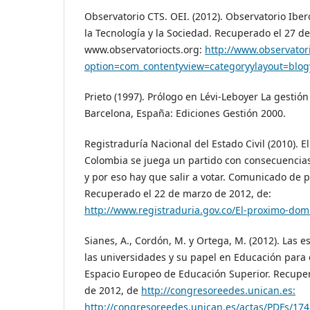
Observatorio CTS. OEI. (2012). Observatorio Ibe
la Tecnología y la Sociedad. Recuperado el 27 d
www.observatoriocts.org:
http://www.observator
option=com_contentyview=categoryylayout=blog
Prieto (1997). Prólogo en Lévi-Leboyer La gestió
Barcelona, España: Ediciones Gestión 2000.
Registraduría Nacional del Estado Civil (2010). 
Colombia se juega un partido con consecuencias
y por eso hay que salir a votar. Comunicado de 
Recuperado el 22 de marzo de 2012, de:
http://www.registraduria.gov.co/El-proximo-do
Sianes, A., Cordón, M. y Ortega, M. (2012). Las e
las universidades y su papel en Educación para e
Espacio Europeo de Educación Superior. Recupe
de 2012, de
http://congresoreedes.unican.es:
http://congresoreedes.unican.es/actas/PDFs/174