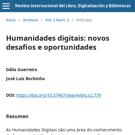
Revista Internacional del Libro, Digitalización y Bibliotecas
Inicio
/
Archivos
/
Vol. 2 Núm. 2
/
Artículos
Humanidades digitais: novos
desafios e oportunidades
Dália Guerreiro
José Luís Borbinha
DOI:
https://doi.org/10.37467/gkarevdig.v2.779
Resumen
As Humanidades Digitais são uma área do conhecimento