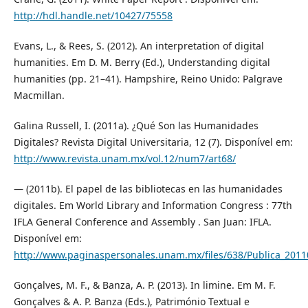
http://hdl.handle.net/10427/75558
Evans, L., & Rees, S. (2012). An interpretation of digital
humanities. Em D. M. Berry (Ed.), Understanding digital
humanities (pp. 21–41). Hampshire, Reino Unido: Palgrave
Macmillan.
Galina Russell, I. (2011a). ¿Qué Son las Humanidades
Digitales? Revista Digital Universitaria, 12 (7). Disponível em:
http://www.revista.unam.mx/vol.12/num7/art68/
— (2011b). El papel de las bibliotecas en las humanidades
digitales. Em World Library and Information Congress : 77th
IFLA General Conference and Assembly . San Juan: IFLA.
Disponível em:
http://www.paginaspersonales.unam.mx/files/638/Publica_201
Gonçalves, M. F., & Banza, A. P. (2013). In limine. Em M. F.
Gonçalves & A. P. Banza (Eds.), Património Textual e