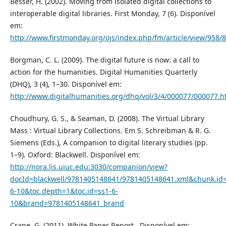
Besser, H. (2002). Moving from isolated digital collections to
interoperable digital libraries. First Monday, 7 (6). Disponível
em:
http://www.firstmonday.org/ojs/index.php/fm/article/view/958/
Borgman, C. L. (2009). The digital future is now: a call to
action for the humanities. Digital Humanities Quarterly
(DHQ), 3 (4), 1–30. Disponível em:
http://www.digitalhumanities.org/dhq/vol/3/4/000077/000077.h
Choudhury, G. S., & Seaman, D. (2008). The Virtual Library
Mass : Virtual Library Collections. Em S. Schreibman & R. G.
Siemens (Eds.), A companion to digital literary studies (pp.
1–9). Oxford: Blackwell. Disponível em:
http://nora.lis.uiuc.edu:3030/companion/view?
docId=blackwell/9781405148641/9781405148641.xml&chunk.id=
6-10&toc.depth=1&toc.id=ss1-6-
10&brand=9781405148641_brand
Crane, G. (2011). White Paper Report . Disponível em: