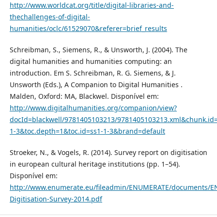
http://www.worldcat.org/title/digital-libraries-and-
thechallenges-of-digital-
humanities/oclc/61529070&referer=brief_results
Schreibman, S., Siemens, R., & Unsworth, J. (2004). The
digital humanities and humanities computing: an
introduction. Em S. Schreibman, R. G. Siemens, & J.
Unsworth (Eds.), A Companion to Digital Humanities .
Malden, Oxford: MA, Blackwel. Disponível em:
http://www.digitalhumanities.org/companion/view?
docId=blackwell/9781405103213/9781405103213.xml&chunk.id=
1-3&toc.depth=1&toc.id=ss1-1-3&brand=default
Stroeker, N., & Vogels, R. (2014). Survey report on digitisation
in european cultural heritage institutions (pp. 1–54).
Disponível em:
http://www.enumerate.eu/fileadmin/ENUMERATE/documents/
Digitisation-Survey-2014.pdf